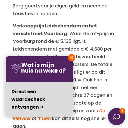
Zorg goed voor je eigen geld en neem de
touwtjes in handen.
Verkoopprijs Leidschendam en het
v
erschil met Voorburg:
Waar de m²-prijs in
Voorburg rond de € 5.135 ligt, is
Leidschendam met gemiddeld € 4.680 per
m² iets toegankelijker voor bijvoorbeeld
X
Wat is mijn
doorstroomgezinnen en starters. De totale
huis nu waard?
gemiddelde transactieprijs ligt er op dit
moment rond de
€ 561.000,=
. Ook hier is
een gemiddelde verkooptijd met een
Direct een
realistische vraagprijs slechts 27 dagen en
waardecheck
onderstreept de enorme krapte op de
ontvangen ➜
woningmarkt. In gewilde wijken zoals
De
Rietvink
of
’t Lien
kan dit zelfs nog sneller
gaan.