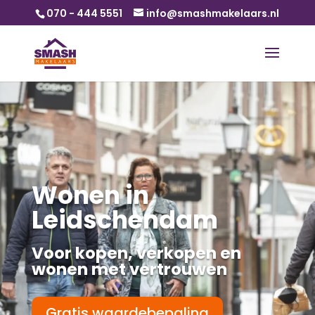
070 - 444 5551
info@smashmakelaars.nl
Wonen in
Leidschendam
Voor kopen, verkopen en
wonen met vertrouwen
Gratis waardebepaling