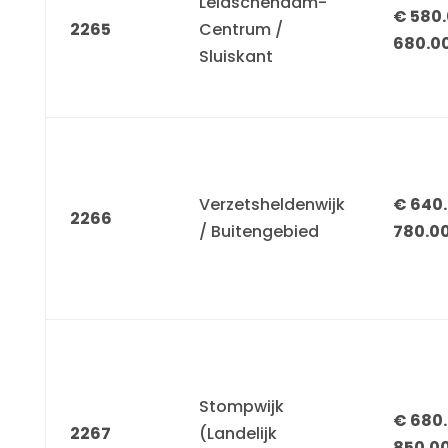
Leidschendam-
€ 580.
2265
Centrum /
680.0
Sluiskant
Verzetsheldenwijk
€ 640.
2266
/ Buitengebied
780.0
Stompwijk
€ 680.
2267
(Landelijk
850.0