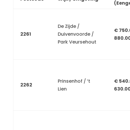
(Eeng
De Zijde /
€ 750.
2261
Duivenvoorde /
880.0
Park Veursehout
Prinsenhof / ’t
€ 540.
2262
Lien
630.0