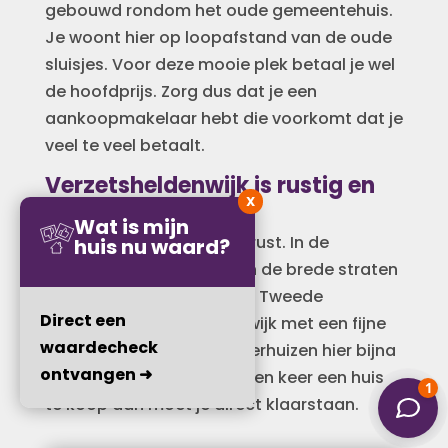
gebouwd rondom het oude gemeentehuis.
Je woont hier op loopafstand van de oude
sluisjes. Voor deze mooie plek betaal je wel
de hoofdprijs. Zorg dus dat je een
aankoopmakelaar hebt die voorkomt dat je
veel te veel betaalt.
Verzetsheldenwijk is rustig en
X
enorm gewild
Wat is mijn
Iets verderop vind je veel rust. In de
huis nu waard?
Verzetsheldenwijk
hebben de brede straten
namen van mensen uit de Tweede
Direct een
Wereldoorlog. Het is een wijk met een fijne
waardecheck
en veilige sfeer. Mensen verhuizen hier bijna
ontvangen ➜
nooit weg. Komt er toch een keer een huis
te koop dan moet je direct klaarstaan.