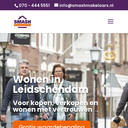
070 - 444 5551
info@smashmakelaars.nl
Wonen in
Leidschendam
Voor kopen, verkopen en
wonen met vertrouwen
Gratis waardebepaling