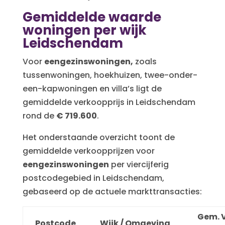
Gemiddelde waarde
woningen per wijk
Leidschendam
Voor
eengezinswoningen,
zoals
tussenwoningen, hoekhuizen, twee-onder-
een-kapwoningen en villa’s ligt de
gemiddelde verkoopprijs in Leidschendam
rond de
€ 719.600
.
Het onderstaande overzicht toont de
gemiddelde verkoopprijzen voor
eengezinswoningen
per viercijferig
postcodegebied in Leidschendam,
gebaseerd op de actuele markttransacties:
Gem. V
Postcode
Wijk / Omgeving