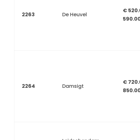
€ 520.
2263
De Heuvel
590.0
€ 720.
2264
Damsigt
850.0