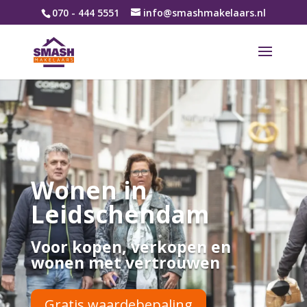
070 - 444 5551
info@smashmakelaars.nl
Wonen in
Leidschendam
Voor kopen, verkopen en
wonen met vertrouwen
Gratis waardebepaling