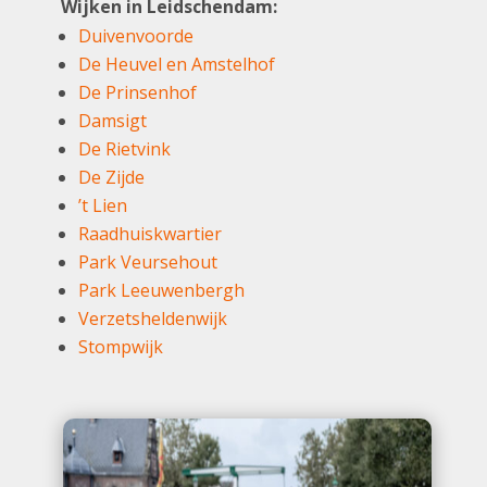
Wijken in Leidschendam:
Duivenvoorde
De Heuvel en Amstelhof
De Prinsenhof
Damsigt
De Rietvink
De Zijde
’t Lien
Raadhuiskwartier
Park Veursehout
Park Leeuwenbergh
Verzetsheldenwijk
Stompwijk